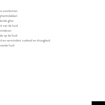
glow.
Ultiem verzachtend ing
PCN2 SYSTEM
huid in balans brengt e
 te voorkomen
Cenzaa is revolutionai
Het helpt de huid te ka
igmentvlekken
formulering. Het intell
Macadamia Oil
alende glow
systeem dringt diep door
Zachte, niet vette, voed
it van de huid
en oogverblindend resu
oplossing voor de droge,
erminderen
Elixer bevat de belangri
huid van een fluweelzach
de op de huid
TIP!
Meng de fluweelzach
Hennepzaad Olie / Cann
id en vermindert ruwheid en droogheid
crème, masker, BB of CC
Ware multitasker! Rijk 
moeide huid
comfort te versterken
huid diep voedt, de gevo
TIP!
VitC Oil Elixer geef
herstelt en bescherming
daarmee tevens een fant
tekenen van verouderin
verricht tevens wondere
vette huid, omdat het d
verstoppen en helpt de t
brengen, waardoor een o
voorkomen. Doordat de 
heeft en diep in de huid 
de huid.
Vitamine E / Tocophero
Krachtige antioxidant.