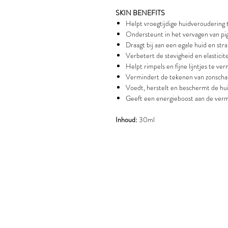
SKIN BENEFITS
Helpt vroegtijdige huidveroudering
Ondersteunt in het vervagen van p
Draagt bij aan een egale huid en str
Verbetert de stevigheid en elasticite
Helpt rimpels en fijne lijntjes te v
Vermindert de tekenen van zonscha
Voedt, herstelt en beschermt de hu
Geeft een energieboost aan de ver
Inhoud:
30ml
BEHANDELTIJDEN: