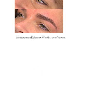
Wenkbrauwen Epileren + Wenkbrauwen Verven
Porta 24, 6644 GD Ewijk
06 13 48 11 94
|
06 46 63 34 53
info@treathuidstudio.com