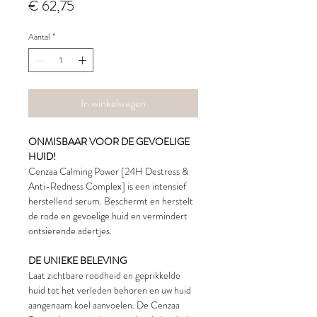
Prijs
€ 62,75
Aantal
*
In winkelwagen
ONMISBAAR VOOR DE GEVOELIGE
HUID!
Cenzaa Calming Power [24H Destress &
Anti-Redness Complex] is een intensief
herstellend serum. Beschermt en herstelt
de rode en gevoelige huid en vermindert
ontsierende adertjes.
DE UNIEKE BELEVING
Laat zichtbare roodheid en geprikkelde
huid tot het verleden behoren en uw huid
aangenaam koel aanvoelen. De Cenzaa